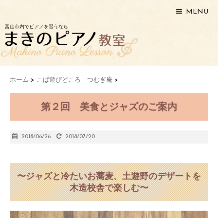
MENU
富山市内でピアノを習うなら
ホーム
>
こば遊びどころ つむぎ庵
>
第２回 美食とジャズのご案内
2018/06/26
2018/07/20
〜ジャズと冷たいお蕎麦、土遊野のデザートを
木造校舎で楽しむ〜