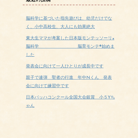
最近の投稿
脳科学に基づいた指先遊びは、幼児だけでな
く、小中高校生、大人にも効果絶大
東大生ママが考案した日本版モンテッソーリ×
脳科学 脳育モンテ®始めま
した
発表会に向けて一人ひとりが成長中です
親子で連弾 聖者の行進 年中Nくん 発表
会に向けて練習中です
日本バッハコンクール全国大会銀賞 小５Yち
ゃん