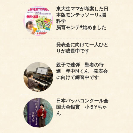
東大生ママが考案した日
本版モンテッソーリ×脳
科学
脳育モンテ®始めました
発表会に向けて一人ひと
りが成長中です
親子で連弾 聖者の行
進 年中Nくん 発表会
に向けて練習中です
日本バッハコンクール全
国大会銀賞 小５Yちゃ
ん