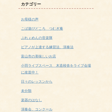
カテゴリー
お母様の声
こば遊びどころ つむぎ庵
ぶれぇめんの音楽隊
ピアノが上達する練習法、演奏法
富山市の美味しいお店
小羽ライブスペース 木造校舎をライブ会場
に改造中！
日々のレッスンから
未分類
楽器のはなし
演奏会、コンクール